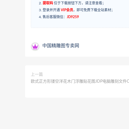
提取码
位于下载按钮下方，请注意查看；
登录并开通
VIP会员
，即可免费下载全站素材；
售后客服微信：
JD9259
中国精雕图专卖网
上一篇
欧式正方形镂空洋花木门浮雕贴花图JDP电脑雕刻文件C0