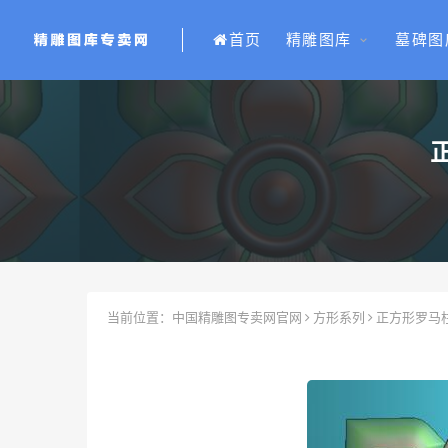
首页
精雕图库
墓碑图
当前位置：
中国精雕图专卖网官网
方形系列
正方形罗马柱