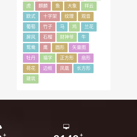
虎
麒麟
鱼
大象
祥云
欧式
十字架
纹理
观音
葡萄
竹子
马
鸡
兰花
屏风
石榴
财神爷
牛
鸳鸯
鹰
圆形
矢量图
牡丹
福字
正方形
扇形
荷花
边框
凤凰
长方形
建筑