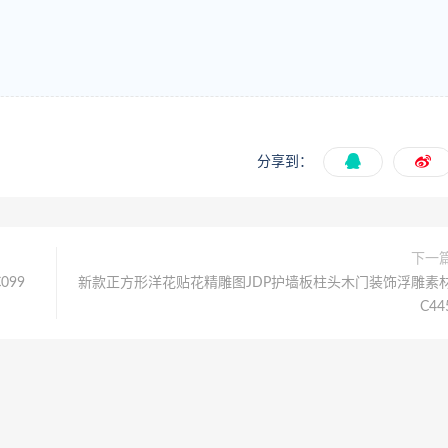
分享到：
下一
99
新款正方形洋花贴花精雕图JDP护墙板柱头木门装饰浮雕素
C44