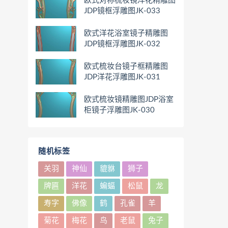
欧式对称梳妆镜洋花精雕图
JDP镜框浮雕图JK-033
欧式洋花浴室镜子精雕图
JDP镜框浮雕图JK-032
欧式梳妆台镜子框精雕图
JDP洋花浮雕图JK-031
欧式梳妆镜精雕图JDP浴室
柜镜子浮雕图JK-030
随机标签
关羽
神仙
貔貅
狮子
牌匾
洋花
蝙蝠
松鼠
龙
寿字
佛像
鹤
孔雀
羊
菊花
梅花
鸟
老鼠
兔子