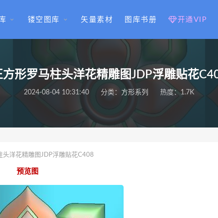
库
镂空图库
矢量素材
图库书册
开通VIP
正方形罗马柱头洋花精雕图JDP浮雕贴花C40
2024-08-04 10:31:40
分类：
方形系列
热度：1.7K
头洋花精雕图JDP浮雕贴花C408
预览图