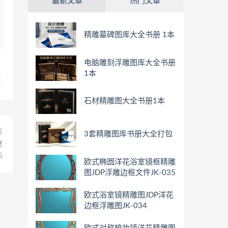
最新文章
热门文章
精雕墓碑图库大全书册 1本
电脑雕刻浮雕图库大全书册
1本
石材精雕图大全书册1本
篇
3套精雕图库书册大全打包
材
5
欧式椭圆洋花浴室镜框精雕
图JDP浮雕边框文件JK-035
欧式浴室镜精雕图JDP洋花
边框浮雕图JK-034