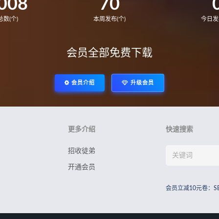
008
70
数(个)
本周发布(个)
今日发
会员全部免费下载
会员介绍
升级会员
更多介绍
快速搜索
招收徒弟
开通会员
会员立减10元卷：S