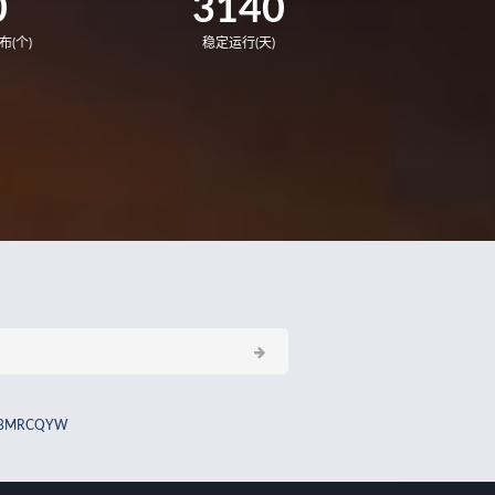
0
3140
布(个)
稳定运行(天)
BMRCQYW