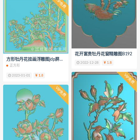
VIP免费
花开富贵牡丹花窗精雕图B192
方形牡丹花挂画浮雕图jdp屏风B197
2022-12-28
1.8
正方形
VIP免费
2023-01-01
1.8
VIP免费