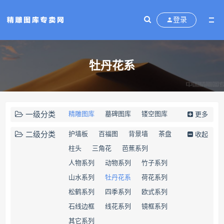
登录
牡丹花系
一级分类
精雕图库
墓碑图库
镂空图库
更多
矢量素材
二级分类
护墙板
百福图
背景墙
茶盘
收起
柱头
三角花
芭蕉系列
人物系列
动物系列
竹子系列
山水系列
牡丹花系
荷花系列
松鹤系列
四季系列
欧式系列
石线边框
线花系列
镜框系列
其它系列