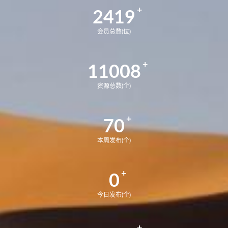
2419
会员总数(位)
11008
资源总数(个)
70
本周发布(个)
0
今日发布(个)