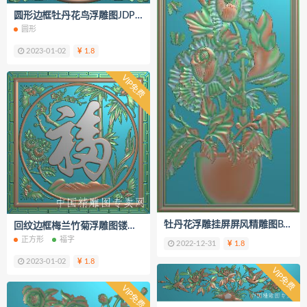
圆形边框牡丹花鸟浮雕图JDP蝙蝠B201
圆形
2023-01-02
1.8
VIP免费
牡丹花浮雕挂屏屏风精雕图B194
回纹边框梅兰竹菊浮雕图镂空福字B200
正方形
福字
2022-12-31
1.8
2023-01-02
1.8
VIP免费
VIP免费