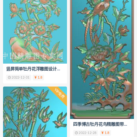
竖屏简单牡丹花浮雕图设计稿B196
2022-12-31
1.8
VIP免费
四季博古牡丹花鸟精雕图带线B19
2022-12-28
1.8