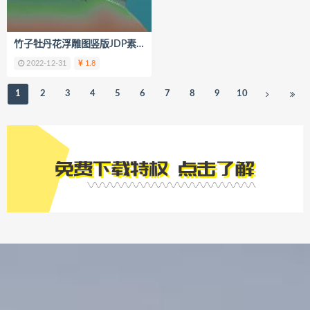
竹子牡丹花浮雕图竖版JDP素材B195
2022-12-31
1.8
1
2
3
4
5
6
7
8
9
10