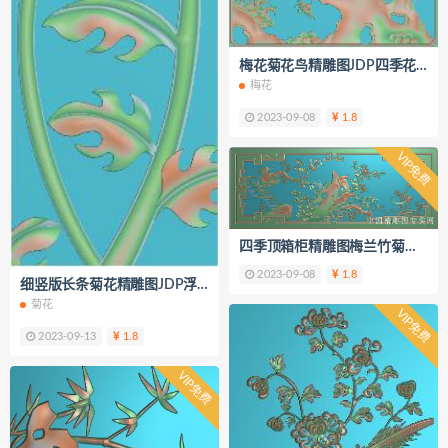
梅花菊花鸟精雕图JDP四季花鸟浮雕
梅花
2023-09-08
1.8
VIP免费
四季顶箱柜精雕图梅兰竹菊衣柜古典
2023-09-08
1.8
细竖版长条菊花精雕图JDP浮雕图K225
菊花
VIP免费
2023-09-13
1.8
VIP免费