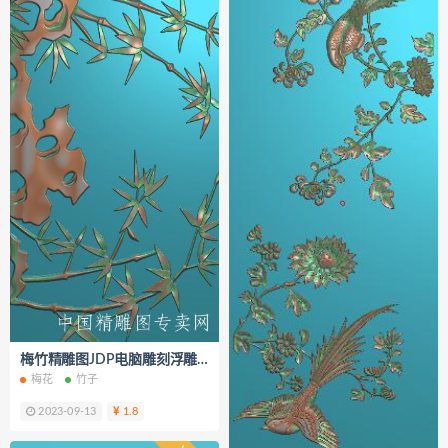
梅竹精雕图JDP电脑雕刻浮雕图K224
梅花
竹子
2023-09-13
1.8