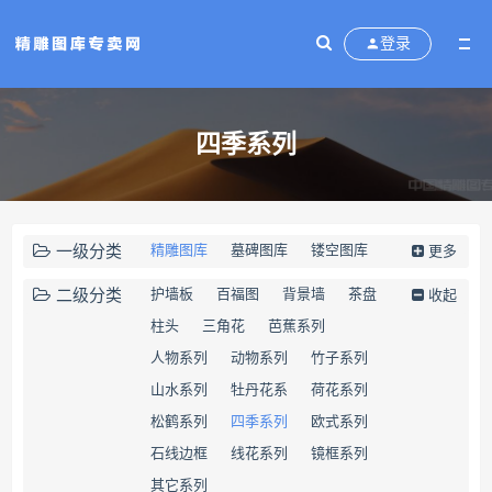
登录
四季系列
一级分类
精雕图库
墓碑图库
镂空图库
更多
矢量素材
二级分类
护墙板
百福图
背景墙
茶盘
收起
柱头
三角花
芭蕉系列
人物系列
动物系列
竹子系列
山水系列
牡丹花系
荷花系列
松鹤系列
四季系列
欧式系列
石线边框
线花系列
镜框系列
其它系列