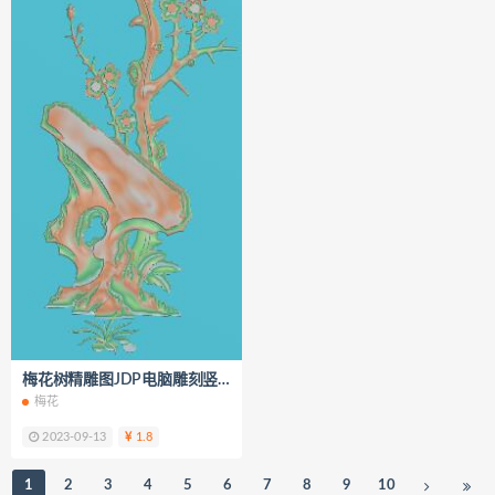
梅花树精雕图JDP电脑雕刻竖屏门板浮雕图K223
梅花
2023-09-13
1.8
1
2
3
4
5
6
7
8
9
10