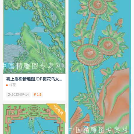
喜上眉梢精雕图JDP梅花鸟太阳浮雕图K227
梅花
2023-09-14
1.8
VIP免费