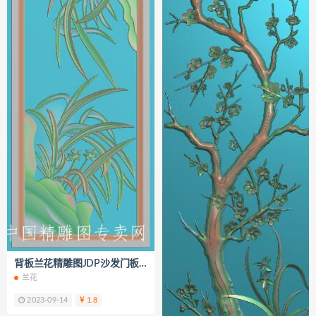
背板兰花精雕图JDP沙发门板浮雕图K228
兰花
2023-09-14
1.8