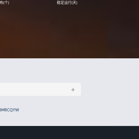
布(个)
稳定运行(天)
BMRCQYW