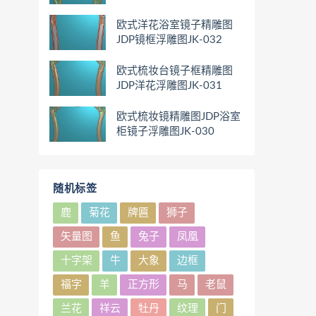
欧式洋花浴室镜子精雕图
JDP镜框浮雕图JK-032
欧式梳妆台镜子框精雕图
JDP洋花浮雕图JK-031
欧式梳妆镜精雕图JDP浴室
柜镜子浮雕图JK-030
随机标签
鹿
菊花
牌匾
狮子
矢量图
鱼
兔子
凤凰
十字架
牛
大象
边框
福字
羊
正方形
马
老鼠
兰花
祥云
牡丹
纹理
门