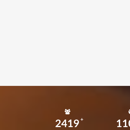
2419
11