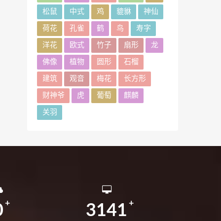
松鼠
中式
鸡
貔貅
神仙
荷花
孔雀
鹤
鸟
寿字
洋花
欧式
竹子
扇形
龙
佛像
植物
圆形
石榴
建筑
观音
梅花
长方形
财神爷
虎
葡萄
麒麟
关羽
0
3141