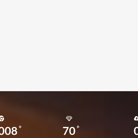
008
70