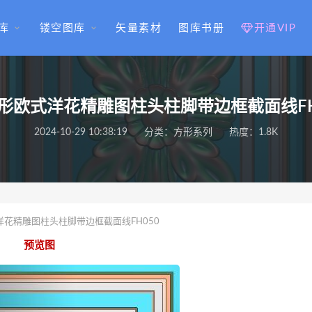
库
镂空图库
矢量素材
图库书册
开通VIP
形欧式洋花精雕图柱头柱脚带边框截面线FH
2024-10-29 10:38:19
分类：
方形系列
热度：1.8K
花精雕图柱头柱脚带边框截面线FH050
预览图