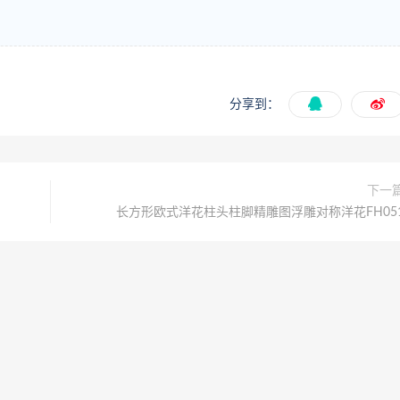
分享到：
下一
长方形欧式洋花柱头柱脚精雕图浮雕对称洋花FH05