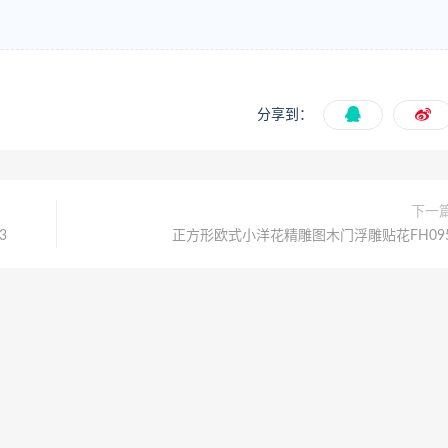
分享到：
下一
3
正方形欧式小洋花精雕图木门浮雕贴花FH09