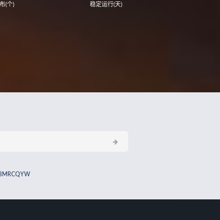
布(个)
稳定运行(天)
BMRCQYW