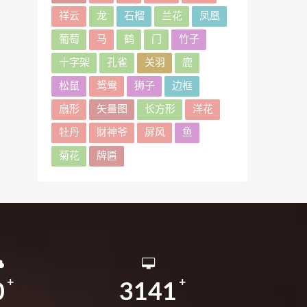
祥云
龙
石榴
兰花
凤凰
葡萄
马
鹤
门
竹子
十字架
孔雀
关羽
鹿
松鼠
鸳鸯
狮子
边框
扇形
矢量图
长方形
洋花
牡丹
财神爷
屏风
鱼
菊花
牌匾
0
3141