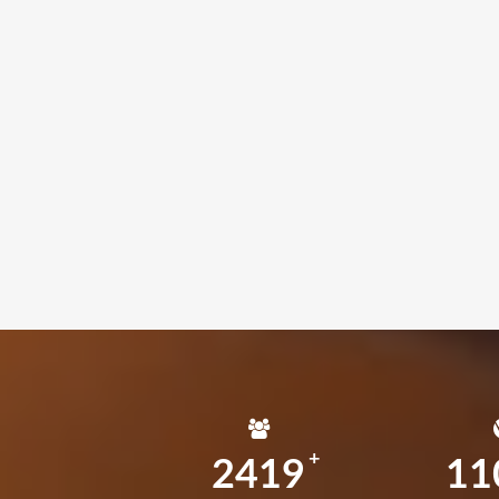
2419
11