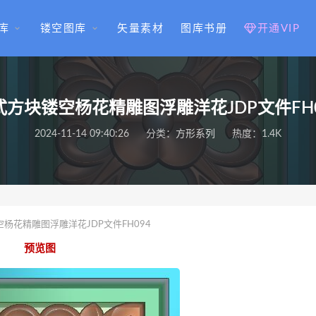
库
镂空图库
矢量素材
图库书册
开通VIP
式方块镂空杨花精雕图浮雕洋花JDP文件FH0
2024-11-14 09:40:26
分类：
方形系列
热度：1.4K
杨花精雕图浮雕洋花JDP文件FH094
预览图