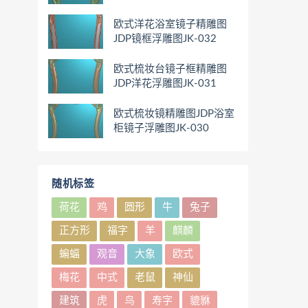
欧式洋花浴室镜子精雕图
JDP镜框浮雕图JK-032
欧式梳妆台镜子框精雕图
JDP洋花浮雕图JK-031
欧式梳妆镜精雕图JDP浴室
柜镜子浮雕图JK-030
随机标签
荷花
鸡
圆形
牛
兔子
正方形
福字
羊
麒麟
蝙蝠
观音
大象
欧式
梅花
中式
老鼠
神仙
建筑
虎
鸟
寿字
貔貅