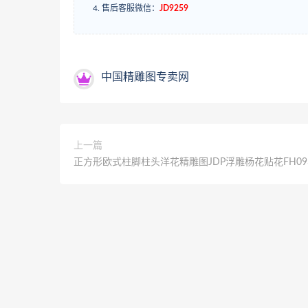
售后客服微信：
JD9259
中国精雕图专卖网
上一篇
正方形欧式柱脚柱头洋花精雕图JDP浮雕杨花贴花FH09