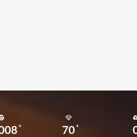
008
70