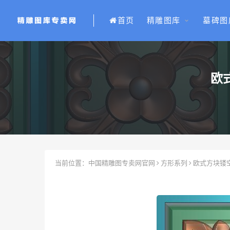
首页
精雕图库
墓碑图
欧
当前位置：
中国精雕图专卖网官网
方形系列
欧式方块镂空