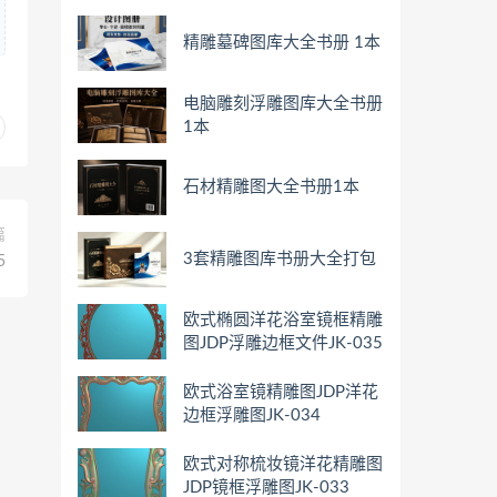
精雕墓碑图库大全书册 1本
电脑雕刻浮雕图库大全书册
1本
石材精雕图大全书册1本
篇
3套精雕图库书册大全打包
5
欧式椭圆洋花浴室镜框精雕
图JDP浮雕边框文件JK-035
欧式浴室镜精雕图JDP洋花
边框浮雕图JK-034
欧式对称梳妆镜洋花精雕图
JDP镜框浮雕图JK-033