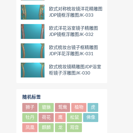
欧式对称梳妆镜洋花精雕图
JDP镜框浮雕图JK-033
欧式洋花浴室镜子精雕图
JDP镜框浮雕图JK-032
欧式梳妆台镜子框精雕图
JDP洋花浮雕图JK-031
欧式梳妆镜精雕图JDP浴室
柜镜子浮雕图JK-030
随机标签
狮子
貔貅
鸳鸯
植物
虎
牡丹
荷花
鹰
松鼠
佛像
凤凰
麒麟
龙
观音