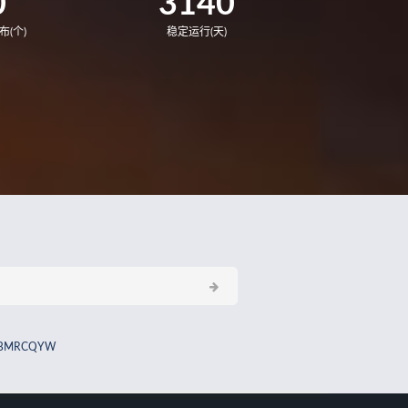
0
3140
布(个)
稳定运行(天)
BMRCQYW