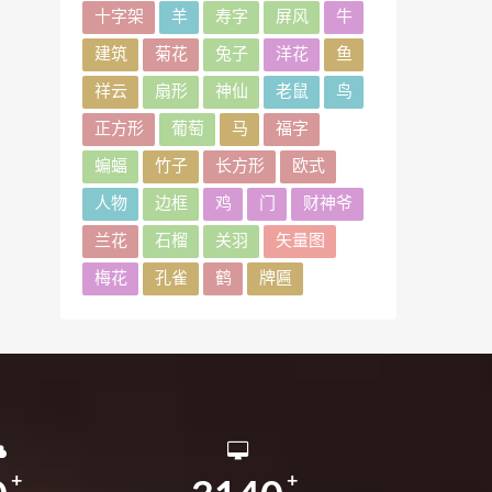
十字架
羊
寿字
屏风
牛
建筑
菊花
兔子
洋花
鱼
祥云
扇形
神仙
老鼠
鸟
正方形
葡萄
马
福字
蝙蝠
竹子
长方形
欧式
人物
边框
鸡
门
财神爷
兰花
石榴
关羽
矢量图
梅花
孔雀
鹤
牌匾