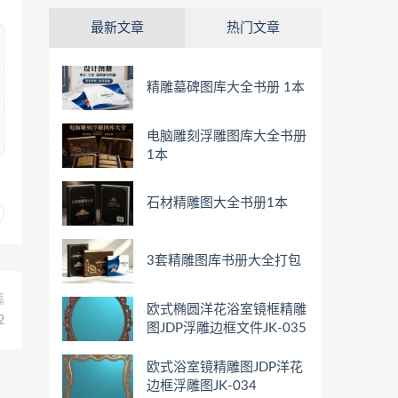
最新文章
热门文章
精雕墓碑图库大全书册 1本
电脑雕刻浮雕图库大全书册
1本
石材精雕图大全书册1本
3套精雕图库书册大全打包
篇
欧式椭圆洋花浴室镜框精雕
2
图JDP浮雕边框文件JK-035
欧式浴室镜精雕图JDP洋花
边框浮雕图JK-034