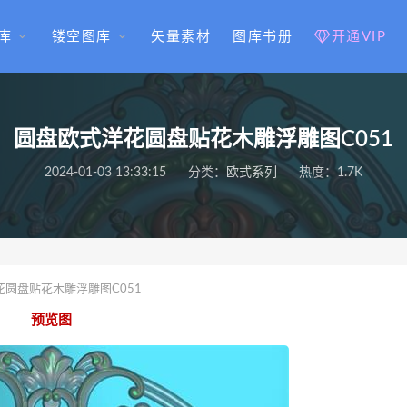
库
镂空图库
矢量素材
图库书册
开通VIP
圆盘欧式洋花圆盘贴花木雕浮雕图C051
2024-01-03 13:33:15
分类：
欧式系列
热度：1.7K
圆盘贴花木雕浮雕图C051
预览图