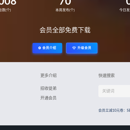
008
70
数(个)
本周发布(个)
今日发
会员全部免费下载
会员介绍
升级会员
更多介绍
快速搜索
招收徒弟
开通会员
会员立减10元卷：S