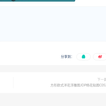
分享到：
下一
方形欧式洋花浮雕图JDP杨花贴图C05