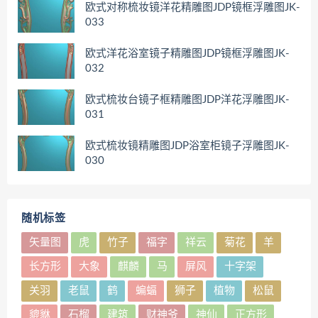
欧式对称梳妆镜洋花精雕图JDP镜框浮雕图JK-
033
欧式洋花浴室镜子精雕图JDP镜框浮雕图JK-
032
欧式梳妆台镜子框精雕图JDP洋花浮雕图JK-
031
欧式梳妆镜精雕图JDP浴室柜镜子浮雕图JK-
030
随机标签
矢量图
虎
竹子
福字
祥云
菊花
羊
长方形
大象
麒麟
马
屏风
十字架
关羽
老鼠
鹤
蝙蝠
狮子
植物
松鼠
貔貅
石榴
建筑
财神爷
神仙
正方形