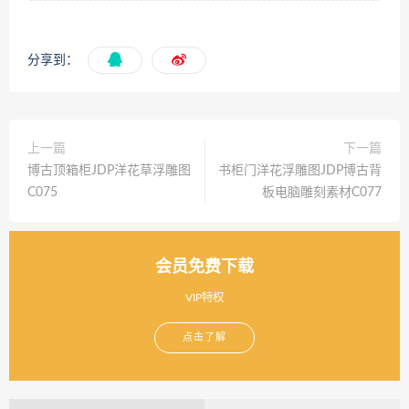
分享到：
上一篇
下一篇
博古顶箱柜JDP洋花草浮雕图
书柜门洋花浮雕图JDP博古背
C075
板电脑雕刻素材C077
会员免费下载
VIP特权
点击了解