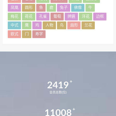
凤凰
圆形
鱼
鹿
兔子
佛像
牛
梅花
荷花
孔雀
葡萄
牌匾
洋花
边框
中式
鹰
鸡
人物
鸟
扇形
兰花
欧式
门
寿字
2419
会员总数(位)
11008