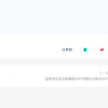
分享到：
下一
竖屏镂空花鸟精雕图JDP浮雕花鸟屏风S02