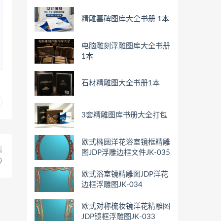
精雕墓碑图库大全书册 1本
电脑雕刻浮雕图库大全书册
1本
石材精雕图大全书册1本
3套精雕图库书册大全打包
欧式椭圆洋花浴室镜框精雕
篇
图JDP浮雕边框文件JK-035
9
欧式浴室镜精雕图JDP洋花
边框浮雕图JK-034
欧式对称梳妆镜洋花精雕图
JDP镜框浮雕图JK-033