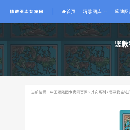
首页
精雕图库
墓碑图
竖款
当前位置：
中国精雕图专卖网官网
其它系列
竖款镂空牡丹