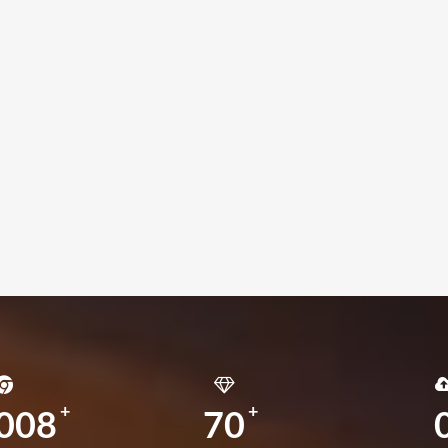
008
70