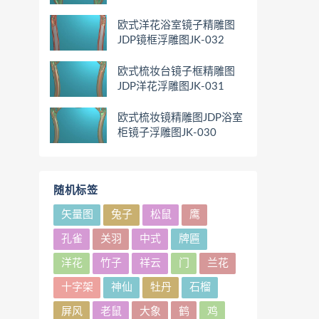
欧式洋花浴室镜子精雕图
JDP镜框浮雕图JK-032
欧式梳妆台镜子框精雕图
JDP洋花浮雕图JK-031
欧式梳妆镜精雕图JDP浴室
柜镜子浮雕图JK-030
随机标签
矢量图
兔子
松鼠
鹰
孔雀
关羽
中式
牌匾
洋花
竹子
祥云
门
兰花
十字架
神仙
牡丹
石榴
屏风
老鼠
大象
鹤
鸡