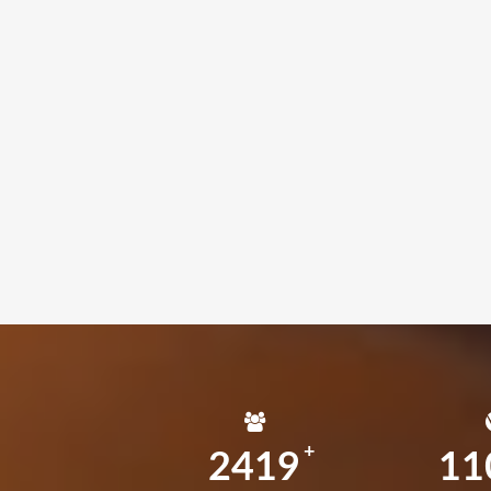
2419
11