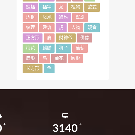
蝙蝠
福字
龙
植物
欧式
边框
凤凰
貔貅
鸳鸯
纹理
建筑
虎
人物
观音
正方形
鹿
财神爷
佛像
梅花
麒麟
狮子
葡萄
扇形
鸟
菊花
圆形
长方形
鱼
0
3140