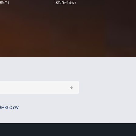
布(个)
稳定运行(天)
BMRCQYW