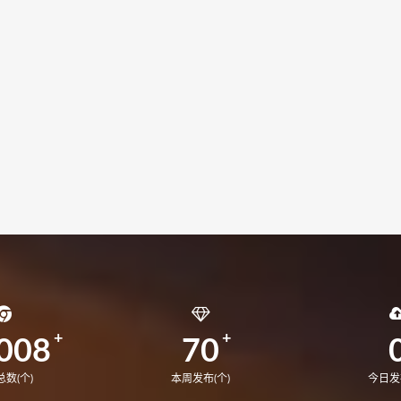
008
70
数(个)
本周发布(个)
今日发