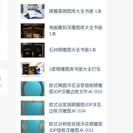
精雕墓碑图库大全书册 1本
电脑雕刻浮雕图库大全书册
1本
石材精雕图大全书册1本
3套精雕图库书册大全打包
篇
欧式椭圆洋花浴室镜框精雕
0
图JDP浮雕边框文件JK-035
欧式浴室镜精雕图JDP洋花
边框浮雕图JK-034
欧式对称梳妆镜洋花精雕图
JDP镜框浮雕图JK-033