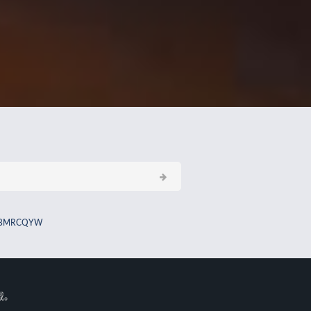
BMRCQYW
载。