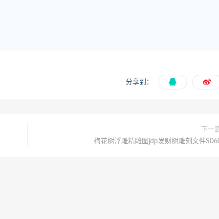
分享到：
下一
梅花树浮雕精雕图jdp发财树雕刻文件S06