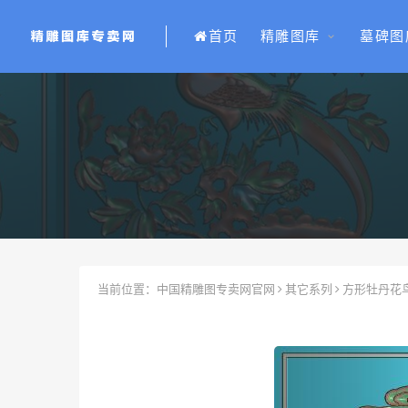
首页
精雕图库
墓碑图
当前位置：
中国精雕图专卖网官网
其它系列
方形牡丹花鸟