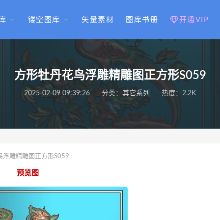
库
镂空图库
矢量素材
图库书册
开通VIP
方形牡丹花鸟浮雕精雕图正方形S059
2025-02-09 09:39:26
分类：
其它系列
热度：2.2K
浮雕精雕图正方形S059
预览图