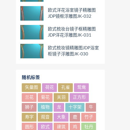
欧式洋花浴室镜子精雕图
JDP镜框浮雕图JK-032
欧式梳妆台镜子框精雕图
JDP洋花浮雕图JK-031
欧式梳妆镜精雕图JDP浴室
柜镜子浮雕图JK-030
随机标签
矢量图
荷花
孔雀
鸳鸯
兰花
菊花
关羽
正方形
狮子
植物
龙
十字架
牛
寿字
观音
大象
鹿
竹子
圆形
欧式
建筑
鸡
牡丹