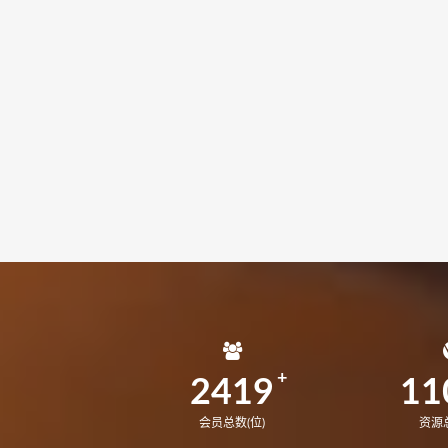
2419
11
会员总数(位)
资源总