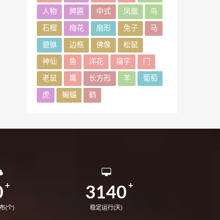
人物
牌匾
中式
凤凰
鸟
石榴
梅花
扇形
兔子
马
貔貅
边框
佛像
松鼠
神仙
鱼
洋花
福字
门
老鼠
鹰
长方形
羊
葡萄
虎
蝙蝠
鹤
0
3140
布(个)
稳定运行(天)