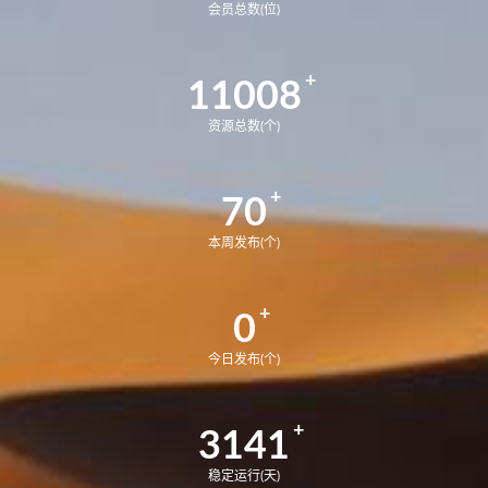
会员总数(位)
11008
资源总数(个)
70
本周发布(个)
0
今日发布(个)
3141
稳定运行(天)