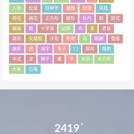
人物
松鼠
财神爷
貔貅
纹理
凤凰
荷花
梅花
正方形
圆形
牡丹
鹤
欧式
蝙蝠
鹿
十字架
边框
鸡
鱼
老鼠
建筑
矢量图
洋花
鸳鸯
马
麒麟
葡萄
扇形
虎
福字
兔子
门
屏风
植物
中式
龙
狮子
鹰
羊
关羽
长方形
大象
石榴
2419