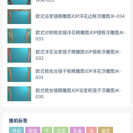
件JK-035
欧式浴室镜精雕图JDP洋花边框浮雕图JK-034
欧式对称梳妆镜洋花精雕图JDP镜框浮雕图JK-
033
欧式洋花浴室镜子精雕图JDP镜框浮雕图JK-
032
欧式梳妆台镜子框精雕图JDP洋花浮雕图JK-
031
欧式梳妆镜精雕图JDP浴室柜镜子浮雕图JK-
030
随机标签
祥云
观音
牛
兰花
孔雀
鸟
菊花