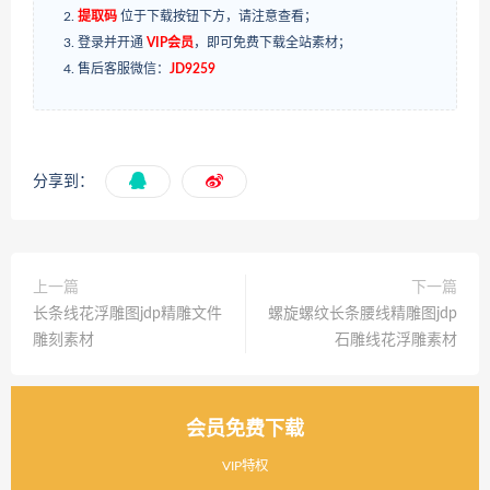
提取码
位于下载按钮下方，请注意查看；
登录并开通
VIP会员
，即可免费下载全站素材；
售后客服微信：
JD9259
分享到：
上一篇
下一篇
长条线花浮雕图jdp精雕文件
螺旋螺纹长条腰线精雕图jdp
雕刻素材
石雕线花浮雕素材
会员免费下载
VIP特权