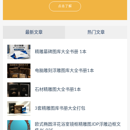
点击了解
最新文章
热门文章
精雕墓碑图库大全书册 1本
电脑雕刻浮雕图库大全书册1本
石材精雕图大全书册1本
3套精雕图库书册大全打包
欧式椭圆洋花浴室镜框精雕图JDP浮雕边框文