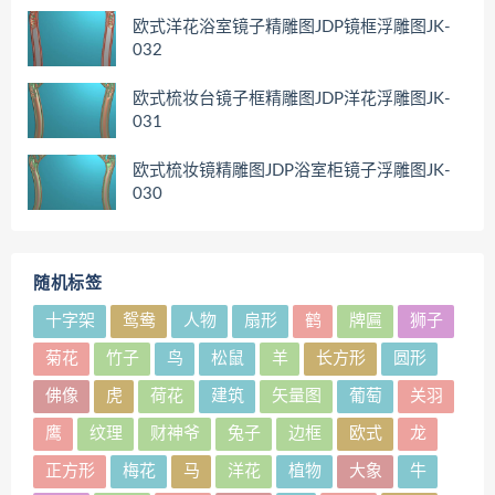
欧式洋花浴室镜子精雕图JDP镜框浮雕图JK-
032
欧式梳妆台镜子框精雕图JDP洋花浮雕图JK-
031
欧式梳妆镜精雕图JDP浴室柜镜子浮雕图JK-
030
随机标签
十字架
鸳鸯
人物
扇形
鹤
牌匾
狮子
菊花
竹子
鸟
松鼠
羊
长方形
圆形
佛像
虎
荷花
建筑
矢量图
葡萄
关羽
鹰
纹理
财神爷
兔子
边框
欧式
龙
正方形
梅花
马
洋花
植物
大象
牛