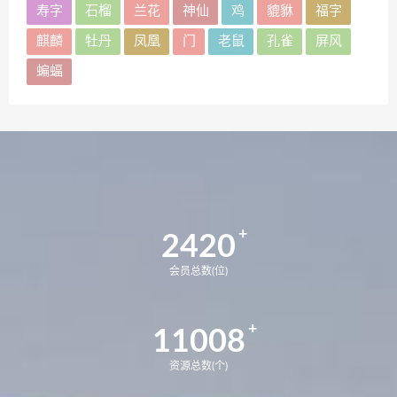
寿字
石榴
兰花
神仙
鸡
貔貅
福字
麒麟
牡丹
凤凰
门
老鼠
孔雀
屏风
蝙蝠
2420
会员总数(位)
11008
资源总数(个)