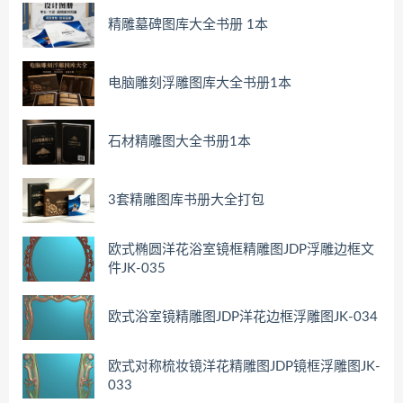
精雕墓碑图库大全书册 1本
电脑雕刻浮雕图库大全书册1本
石材精雕图大全书册1本
3套精雕图库书册大全打包
欧式椭圆洋花浴室镜框精雕图JDP浮雕边框文
件JK-035
欧式浴室镜精雕图JDP洋花边框浮雕图JK-034
欧式对称梳妆镜洋花精雕图JDP镜框浮雕图JK-
033