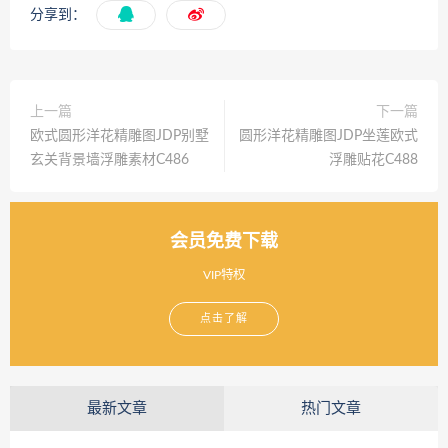
分享到：
上一篇
下一篇
欧式圆形洋花精雕图JDP别墅
圆形洋花精雕图JDP坐莲欧式
玄关背景墙浮雕素材C486
浮雕贴花C488
会员免费下载
VIP特权
点击了解
最新文章
热门文章